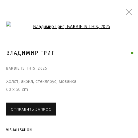
Open a larger version of the follo
ВЛАДИМИР ГРИГ
BARBIE IS THIS
,
2025
Холст, акрил, стеклярус, мозаика
60 x 50 cm
ОТПРАВИТЬ ЗАПРОС
VISUALISATION