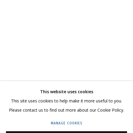
ВЛАДИМИР ГРИГ
ОБЗОР
РАБОТЫ
БИОГРАФИЯ
СЕРИИ
ВЫСТАВКИ
РЕЗЮМЕ
ВИДЕО
СВЯЗАННЫЕ МАТЕРИАЛЫ
ПОДЕЛИТЬСЯ
СВЯЖИТЕСЬ С НАМИ:
This website uses cookies
+7 (495) 635-02-35
This site uses cookies to help make it more useful to you.
HELLO@GRIDCHINHALL.COM
Please contact us to find out more about our Cookie Policy.
ПОДПИШИТЕСЬ НА ОБНОВЛЕНИЯ
MANAGE COOKIES
ГРИДЧИНХОЛЛ