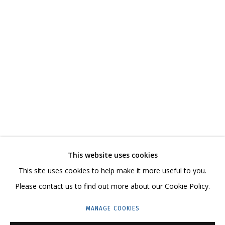
ВЛАДИМИР ГРИГ
ОБЗОР
РАБОТЫ
БИОГРАФИЯ
СЕРИИ
ВЫСТАВКИ
РЕЗЮМЕ
ВИДЕО
СВЯЗАННЫЕ МАТЕРИАЛЫ
ПОДЕЛИТЬСЯ
СВЯЖИТЕСЬ С НАМИ:
This website uses cookies
+7 (495) 635-02-35
This site uses cookies to help make it more useful to you.
HELLO@GRIDCHINHALL.COM
Please contact us to find out more about our Cookie Policy.
ПОДПИШИТЕСЬ НА ОБНОВЛЕНИЯ
MANAGE COOKIES
ГРИДЧИНХОЛЛ