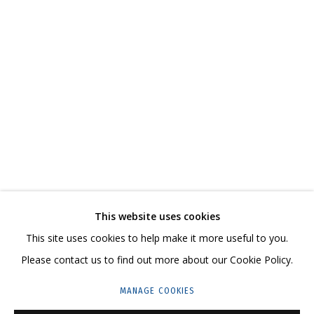
ВЛАДИМИР ГРИГ
ОБЗОР
РАБОТЫ
БИОГРАФИЯ
СЕРИИ
ВЫСТАВКИ
РЕЗЮМЕ
ВИДЕО
СВЯЗАННЫЕ МАТЕРИАЛЫ
ПОДЕЛИТЬСЯ
СВЯЖИТЕСЬ С НАМИ:
This website uses cookies
+7 (495) 635-02-35
This site uses cookies to help make it more useful to you.
HELLO@GRIDCHINHALL.COM
Please contact us to find out more about our Cookie Policy.
ПОДПИШИТЕСЬ НА ОБНОВЛЕНИЯ
MANAGE COOKIES
ГРИДЧИНХОЛЛ