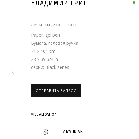
ВЛАДИМИР ГРИГ
ЛУЧИСТЫ
,
2008 - 2023
Paper, gel pen
Бумага, гелевая ручка
71 x 101 cm
28 x 39 3/4 in
серии:
Black series
ОТПРАВИТЬ ЗАПРОС
ВЛАДИМИР ГРИГ
VISUALISATION
VIEW IN AR