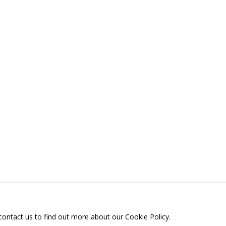
РЕЗЮМЕ
ВИДЕО
СВЯЗАННЫЕ МАТЕРИАЛЫ
ПОДЕЛИТЬСЯ
ТЕЛЕГРАМ:
T.ME/GRIDCHINHALLG
 МОСКОВСКАЯ ОБЛАСТЬ,
ГОРОДСКОЙ ОКРУГ,
ОЕ, УЛИЦА ЦЕНТРАЛЬНАЯ, 23.
 contact us to find out more about our Cookie Policy.
Я СЪЕМОК