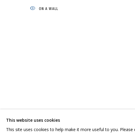
ON A WALL
ВЛАДИМИР ГРИГ
ОБЗОР
РАБОТЫ
БИОГРАФИЯ
СЕРИИ
ВЫСТАВКИ
СВЯЖИТЕСЬ С НАМИ:
ГРИДЧИНХОЛЛ
+7 (495) 635-02-35
143422, РОССИЯ,
HELLO@GRIDCHINHALL.COM
КРАСНОГОРСКИЙ 
This website uses cookies
ПОДПИШИТЕСЬ НА ОБНОВЛЕНИЯ
СЕЛО ДМИТРОВСК
This site uses cookies to help make it more useful to you. Please
ПРОСТРАНСТВО ДЛ