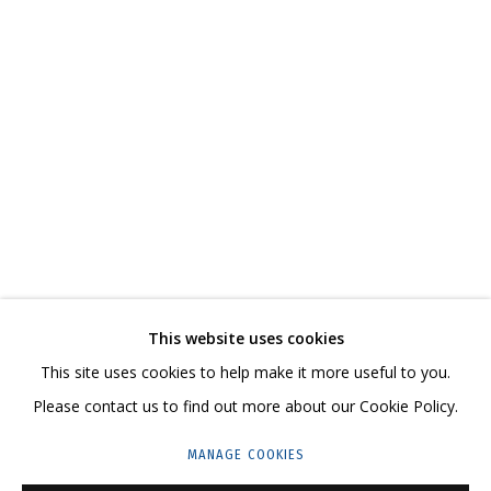
ВЛАДИМИР ГРИГ
ОБЗОР
РАБОТЫ
БИОГРАФИЯ
СЕРИИ
ВЫСТАВКИ
РЕЗЮМЕ
ВИДЕО
СВЯЗАННЫЕ МАТЕРИАЛЫ
ПОДЕЛИТЬСЯ
СВЯЖИТЕСЬ С НАМИ:
This website uses cookies
+7 (495) 635-02-35
This site uses cookies to help make it more useful to you.
HELLO@GRIDCHINHALL.COM
Please contact us to find out more about our Cookie Policy.
ПОДПИШИТЕСЬ НА ОБНОВЛЕНИЯ
MANAGE COOKIES
ГРИДЧИНХОЛЛ