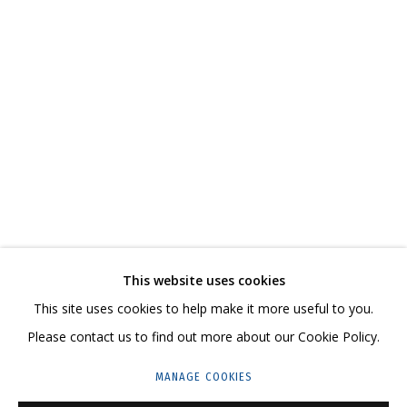
ВЛАДИМИР ГРИГ
ОБЗОР
РАБОТЫ
БИОГРАФИЯ
СЕРИИ
ВЫСТАВКИ
РЕЗЮМЕ
ВИДЕО
СВЯЗАННЫЕ МАТЕРИАЛЫ
ПОДЕЛИТЬСЯ
СВЯЖИТЕСЬ С НАМИ:
This website uses cookies
+7 (495) 635-02-35
This site uses cookies to help make it more useful to you.
HELLO@GRIDCHINHALL.COM
Please contact us to find out more about our Cookie Policy.
ПОДПИШИТЕСЬ НА ОБНОВЛЕНИЯ
MANAGE COOKIES
ГРИДЧИНХОЛЛ