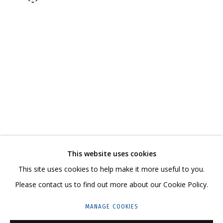
ВЛАДИМИР ГРИГ
ОБЗОР
РАБОТЫ
БИОГРАФИЯ
СЕРИИ
ВЫСТАВКИ
РЕЗЮМЕ
ВИДЕО
СВЯЗАННЫЕ МАТЕРИАЛЫ
ПОДЕЛИТЬСЯ
СВЯЖИТЕСЬ С НАМИ:
This website uses cookies
+7 (495) 635-02-35
This site uses cookies to help make it more useful to you.
HELLO@GRIDCHINHALL.COM
Please contact us to find out more about our Cookie Policy.
ПОДПИШИТЕСЬ НА ОБНОВЛЕНИЯ
MANAGE COOKIES
ГРИДЧИНХОЛЛ