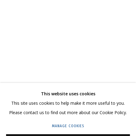
ВЛАДИМИР ГРИГ
ОБЗОР
РАБОТЫ
БИОГРАФИЯ
СЕРИИ
ВЫСТАВКИ
РЕЗЮМЕ
ВИДЕО
СВЯЗАННЫЕ МАТЕРИАЛЫ
ПОДЕЛИТЬСЯ
СВЯЖИТЕСЬ С НАМИ:
This website uses cookies
+7 (495) 635-02-35
This site uses cookies to help make it more useful to you.
HELLO@GRIDCHINHALL.COM
Please contact us to find out more about our Cookie Policy.
ПОДПИШИТЕСЬ НА ОБНОВЛЕНИЯ
MANAGE COOKIES
ГРИДЧИНХОЛЛ