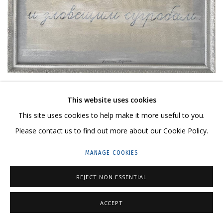
В пространстве резиденции Гридчинхолла эта
This website uses cookies
двойственность приобретает особую ясность: студийная
This site uses cookies to help make it more useful to you.
изоляция, монотонность рабочего дня и
Please contact us to find out more about our Cookie Policy.
сосредоточенность на материале превращают
MANAGE COOKIES
изображение в форму медитации. Цветок возникает как
знак — почти молитвенный жест живописи, обращённый
REJECT NON ESSENTIAL
одновременно к традиции и к личному опыту художницы.
ACCEPT