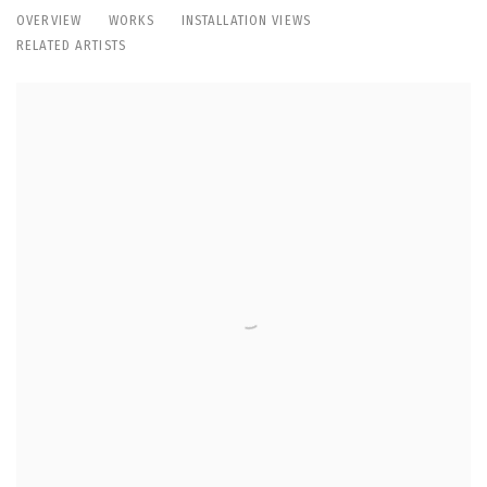
ЦВЕТЫ ЦВЕТЫ
OVERVIEW
WORKS
INSTALLATION VIEWS
ГРИДЧИНХОЛЛ
RELATED ARTISTS