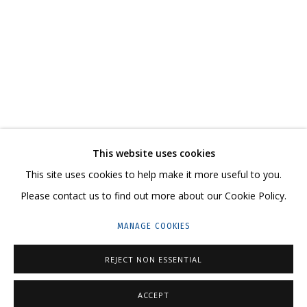
ВЛАДИМИР ГРИГ. «СПАСИБО ВАМ, ЧТО БЫЛИ
МУЛЬТИМЕДИА АРТ МУЗЕЙ
CONTACT US:
This website uses cookies
HELLO@GRIDCHINHALL.COM
This site uses cookies to help make it more useful to you.
Please contact us to find out more about our Cookie Policy.
MAILING LIST
MANAGE COOKIES
GRIDCHINHALL RUSSIA
23 TSENTRALNAYA STR., DMITROVSKOE VILLAGE,
REJECT NON ESSENTIAL
ILYNSKOE
HIGHWAY,
MOSCOW REGION,
RUSSIA
ACCEPT
T: +7 (495) 635-02-35