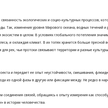
связанность экологических и социо-культурных процессов, кот
ы. Так, изменения уровня Мирового океана, водных течений и 
ля экосистем в целом. В условиях глобального потепления знач
леса, и охлаждая климат. В их топях хранится больше пресной в
 для рек, чьи протоки связывают территории и разные культуры
роекта и передает ее опыт неустойчивости, смешивания, флюид
ода из одной фазы в другую или фиксации между. Не редко в на
 соединения связей, обращаясь к опыту измерения как способу
» в истории человечества.