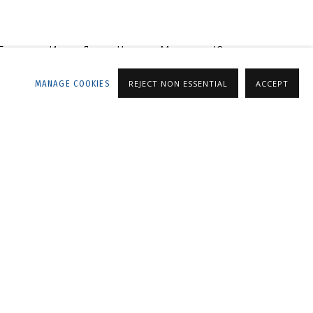
 Белякова, Ирина Дрозд, Наталья Менякина, Юлия
MANAGE COOKIES
REJECT NON ESSENTIAL
ACCEPT