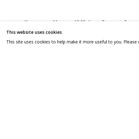
Художники:
Малышки 18:22, Алина Ващенко, Дмитри
Якубович, Дарья Ступакова, Катя Мергер
This website uses cookies
This site uses cookies to help make it more useful to you. Please
Куратор:
Шубина Мария
Научные исследователи:
Лиза Шитова, Марк Мефё
Лия Аширова, «Пятый», 2025, 110х80 см, холст, акри