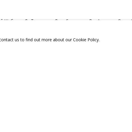
й Шабалин, Ян Тихоненко, Лена Скрипкина, Лия Аширова, Ольга
 contact us to find out more about our Cookie Policy.
д, Ая Криман
л