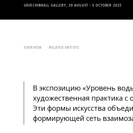
GRIDCHINHALL GALLERY
,
30 AUGUST - 5 OCTOBER 2025
«УРОВЕНЬ ВОДЫ»
OVERVIEW
RELATED ARTISTS
В экспозицию «Уровень вод
художественная практика с 
Эти формы искусства объеди
формирующей сеть взаимоза