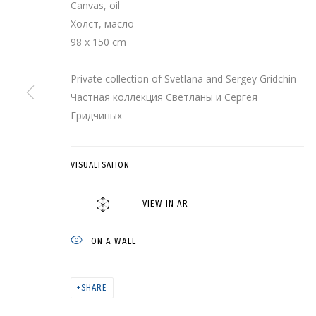
Canvas, oil
Холст, масло
98 x 150 cm
Private collection of Svetlana and Sergey Gridchin
Частная коллекция Светланы и Сергея
Гридчиных
PEARL • ЖЕМЧУГ
VISUALISATION
VIEW IN AR
ON A WALL
ARTWORKS
SHARE