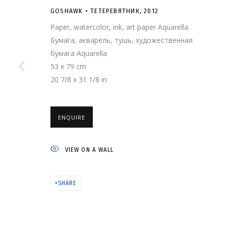
GOSHAWK • ТЕТЕРЕВЯТНИК
,
2012
Paper, watercolor, ink, art paper Aquarella
Бумага, акварель, тушь, художественная
бумага Aquarella
53 x 79 cm
20 7/8 x 31 1/8 in
GOSHAWK • ТЕТ
ENQUIRE
VIEW ON A WALL
SHARE
ARTWORKS