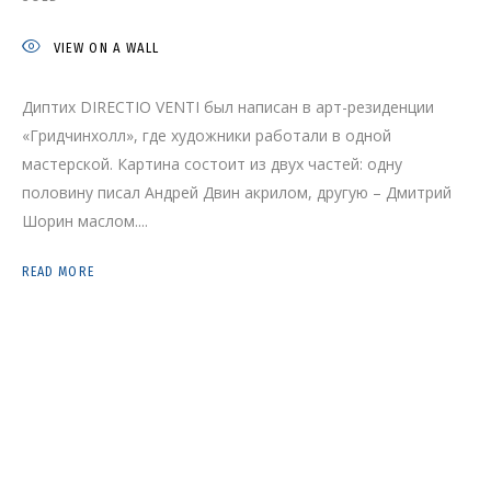
DMITRY SHORIN AND ANDREY
DVIN
VIEW ON A WALL
Диптих DIRECTIO VENTI был написан в арт-резиденции
«Гридчинхолл», где художники работали в одной
мастерской. Картина состоит из двух частей: одну
половину писал Андрей Двин акрилом, другую – Дмитрий
Шорин маслом....
READ MORE