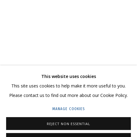
DMITRY SHORIN AND ANDREY DVIN
OVERVIEW
WORKS
SERIES
EXHIBITIONS
RELATED CONTENT
SHARE
This website uses cookies
CONTACT US:
This site uses cookies to help make it more useful to you.
HELLO@GRIDCHINHALL.COM
Please contact us to find out more about our Cookie Policy.
MAILING LIST
MANAGE COOKIES
GRIDCHINHALL RUSSIA
REJECT NON ESSENTIAL
23 TSENTRALNAYA STR., DMITROVSKOE VILLAGE,