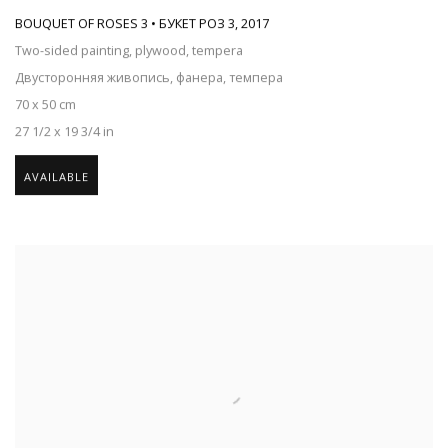
BOUQUET OF ROSES 3 • БУКЕТ РОЗ 3
,
2017
Two-sided painting, plywood, tempera
Двусторонняя живопись, фанера, темпера
70 x 50 cm
27 1/2 x 19 3/4 in
AVAILABLE