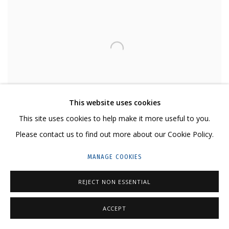
This website uses cookies
This site uses cookies to help make it more useful to you.
ANYA ZHOLUD
Please contact us to find out more about our Cookie Policy.
ROPE • ВЕРЁВКА
,
2015
MANAGE COOKIES
Canvas, oil
Холст, масло
REJECT NON ESSENTIAL
Private collection of Svetlana and Sergey Gridchin
Частная коллекция Светланы и Сергея Гридчиных
ACCEPT
76 3/4 x 114 1/8 in