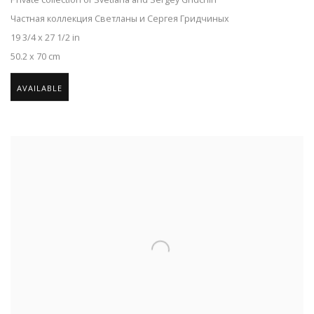
Private collection of Svetlana and Sergey Gridchin
Частная коллекция Светланы и Сергея Гридчиных
19 3/4 x 27 1/2 in
50.2 x 70 cm
AVAILABLE