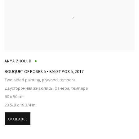
ANYA ZHOLUD
BOUQUET OF ROSES 5 • БУКЕТ РОЗ 5
,
2017
Two-sided painting, plywood, tempera
Двусторонняя живопись, фанера, темпера
60 x 50 cm
23 5/8 x 19 3/4 in
AVAILABLE