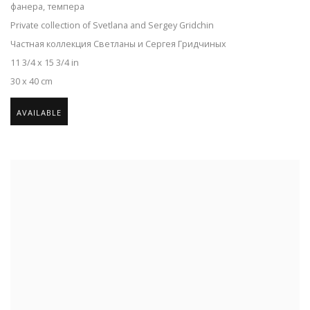
фанера, темпера
Private collection of Svetlana and Sergey Gridchin
Частная коллекция Светланы и Сергея Гридчиных
11 3/4 x 15 3/4 in
30 x 40 cm
AVAILABLE