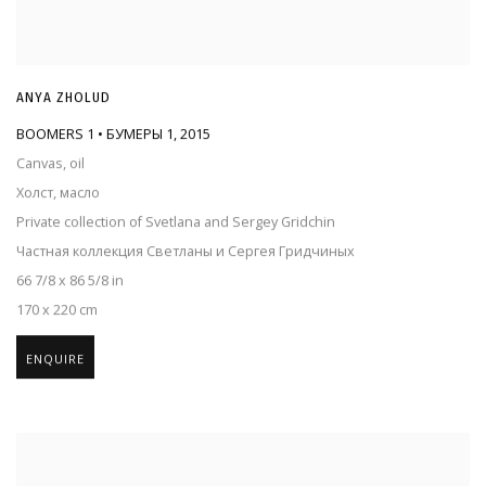
ANYA ZHOLUD
BOOMERS 1 • БУМЕРЫ 1
,
2015
Canvas, oil
Холст, масло
Private collection of Svetlana and Sergey Gridchin
Частная коллекция Светланы и Сергея Гридчиных
66 7/8 x 86 5/8 in
170 x 220 cm
ENQUIRE