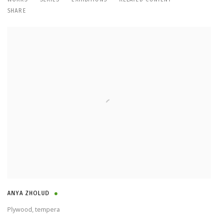
ANYA ZHOLUD
SHARE
ANYA ZHOLUD
Plywood, tempera