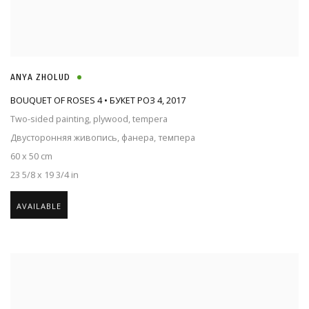
ANYA ZHOLUD
BOUQUET OF ROSES 4 • БУКЕТ РОЗ 4
,
2017
Two-sided painting, plywood, tempera
Двусторонняя живопись, фанера, темпера
60 x 50 cm
23 5/8 x 19 3/4 in
AVAILABLE