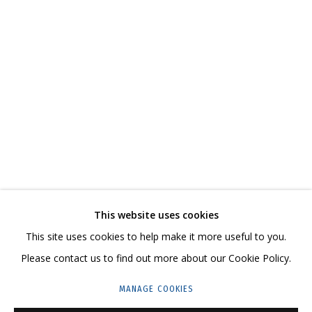
КАТЯ ЦАРЕВА
ОБЗОР
РАБОТЫ
СЕРИИ
ВЫСТАВКИ
РЕЗЮМЕ
СВЯЗАННЫЕ МАТЕРИАЛЫ
ПОДЕЛИТЬСЯ
СВЯЖИТЕСЬ С НАМИ:
This website uses cookies
+7 (495) 635-02-35
This site uses cookies to help make it more useful to you.
HELLO@GRIDCHINHALL.COM
Please contact us to find out more about our Cookie Policy.
ПОДПИШИТЕСЬ НА ОБНОВЛЕНИЯ
MANAGE COOKIES
ГРИДЧИНХОЛЛ